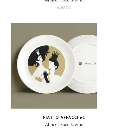
Affacci
,
Food & wine
€
30,00
PIATTO AFFACCI #2
Affacci
,
Food & wine