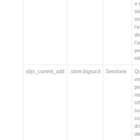
o 
si
mi
l'
de
l'
pr
si
sbjs_current_add
.store.bigsur.it
Sessione
Qu
vi
pe
me
in
su
co
di
ut