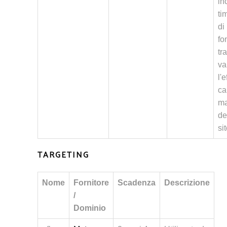
in
ti
di
fo
tra
va
l'
ca
ma
de
si
TARGETING
Nome
Fornitore
Scadenza
Descrizione
/
Dominio