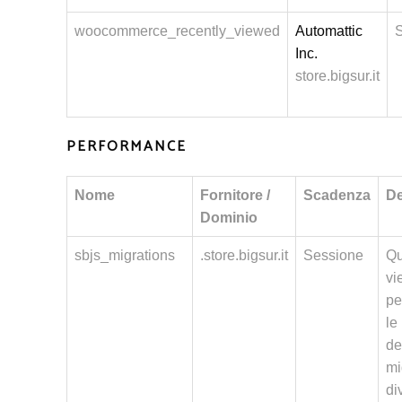
woocommerce_recently_viewed
Automattic
Inc.
store.bigsur.it
PERFORMANCE
Nome
Fornitore /
Scadenza
De
Dominio
sbjs_migrations
.store.bigsur.it
Sessione
Qu
vi
pe
le
de
mi
di