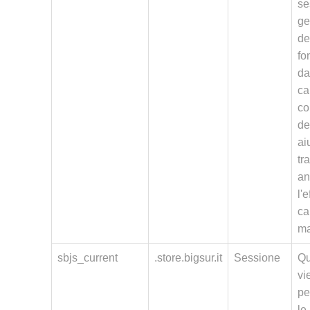
se
ge
de
fon
da
ca
co
de
ai
tr
an
l'
ca
ma
sbjs_current
.store.bigsur.it
Sessione
Qu
vi
pe
le 