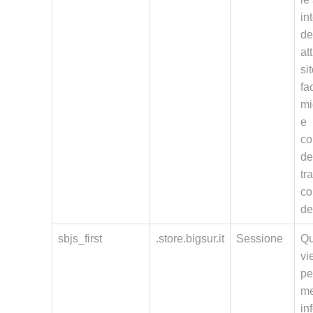
in
de
at
si
fa
mi
e
co
de
tr
co
de
sbjs_first
.store.bigsur.it
Sessione
Qu
vi
pe
me
in