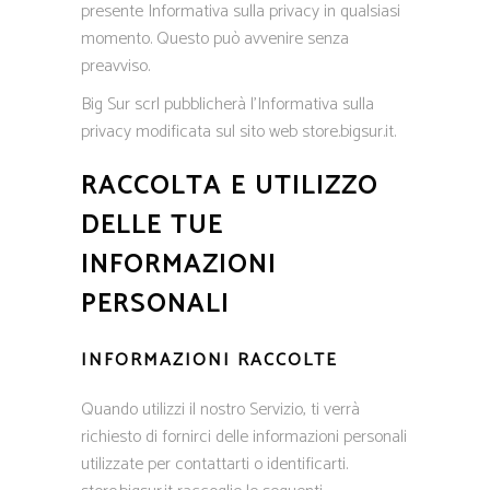
presente Informativa sulla privacy in qualsiasi
momento. Questo può avvenire senza
preavviso.
Big Sur scrl pubblicherà l’Informativa sulla
privacy modificata sul sito web store.bigsur.it.
RACCOLTA E UTILIZZO
DELLE TUE
INFORMAZIONI
PERSONALI
INFORMAZIONI RACCOLTE
Quando utilizzi il nostro Servizio, ti verrà
richiesto di fornirci delle informazioni personali
utilizzate per contattarti o identificarti.