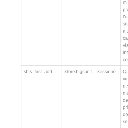
mi
pr
l'
si
ai
ca
vis
in
co
sbjs_first_add
.store.bigsur.it
Sessione
Qu
vi
pe
me
de
pr
de
si