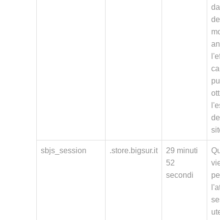
da
de
mo
an
l'
c
pu
ot
l'
de
sit
sbjs_session
.store.bigsur.it
29 minuti
Qu
52
vi
secondi
pe
l'a
se
ut