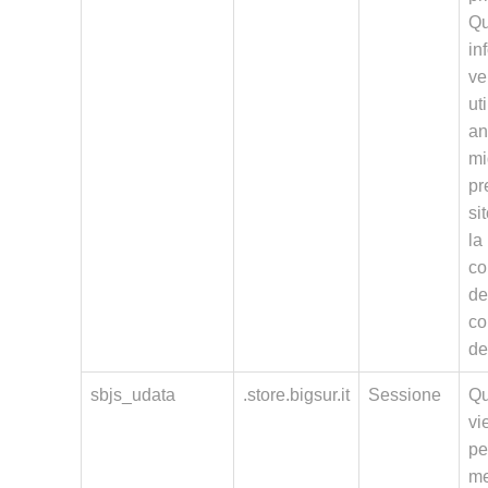
Qu
in
ve
ut
an
mi
pr
si
la
co
de
co
de
sbjs_udata
.store.bigsur.it
Sessione
Qu
vi
pe
me