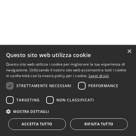
×
Questo sito web utilizza cookie
Questo sito web utilizza i cookie per migliorare la tua esperienza di
navigazione. Utilizzando il nostro sito web acconsenti a tutti i cookie
in conformità con la nostra policy per i cookie.
Leggi di più
STRETTAMENTE NECESSARI
PERFORMANCE
Big Sur s.c.r.l. • via G.A. Coppola, 3 • 73100 Lecce
• Italia • tel:
+39 0832.346903
TARGETING
NON CLASSIFICATI
• pec:
bigsur@pec.bigsur.it
• P.I. 03266210750
•
Contattaci
•
Privacy
|
Cookies
MOSTRA DETTAGLI
ACCETTA TUTTO
RIFIUTA TUTTO