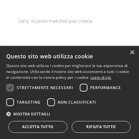
Sorry, no posts matched your criteria.
×
Questo sito web utilizza cookie
Questo sito web utilizza i cookie per migliorare la tua esperienza di
navigazione. Utilizzando il nostro sito web acconsenti a tutti i cookie
in conformità con la nostra policy per i cookie.
Leggi di più
STRETTAMENTE NECESSARI
PERFORMANCE
Big Sur s.c.r.l. • via G.A. Coppola, 3 • 73100 Lecce
• Italia • tel:
+39 0832.346903
TARGETING
NON CLASSIFICATI
• pec:
bigsur@pec.bigsur.it
• P.I. 03266210750
•
Contattaci
•
Privacy
|
Cookies
MOSTRA DETTAGLI
ACCETTA TUTTO
RIFIUTA TUTTO