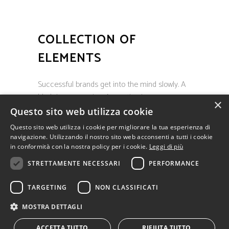
COLLECTION OF
ELEMENTS
Successful brands get into the mind slowly. A
blurb in a magazine. A mention in a
×
newspaper. A comment from a friend.
Questo sito web utilizza cookie
Questo sito web utilizza i cookie per migliorare la tua esperienza di
navigazione. Utilizzando il nostro sito web acconsenti a tutti i cookie
in conformità con la nostra policy per i cookie.
Leggi di più
STRETTAMENTE NECESSARI
PERFORMANCE
Big Sur s.c.r.l. • via G.A. Coppola, 3 • 73100 Lecce
• Italia • tel:
+39 0832.346903
TARGETING
NON CLASSIFICATI
• pec:
bigsur@pec.bigsur.it
• P.I. 03266210750
•
Contattaci
•
Privacy
|
Cookies
MOSTRA DETTAGLI
ACCETTA TUTTO
RIFIUTA TUTTO